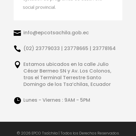
social provincial.

info@epcotsachila.gob.ec

(02) 23779033 | 23778665 | 23778164

Estamos ubicados en la calle Julio
César Bermeo SN y Av. Los Colonos,
tras el Terminal Terrestre Santo
Domingo de los Tsa’chilas, Ecuador

Lunes - Viernes : 9AM - 5PM
© 2026 EPCO Tsa'chila | Todos los Derechos Reservados.